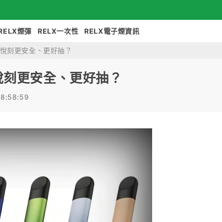
RELX煙彈
RELX一次性
RELX電子煙資訊
為什麽悅刻更安全、更好抽？
麽悅刻更安全、更好抽？
8:58:59