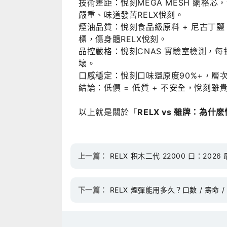
技術差距：悅刻MEGA MESH 網
嚴重、味道發苦RELX悅刻。
煙油品質：悅刻食品級原料 + 尼古丁
標，傷身體RELX悅刻。
品控嚴格：悅刻CNAS 實驗室檢測，
壞。
口感穩定：悅刻口味還原度90%+，層
結論：低價 = 低質 + 不安全，悅刻
以上就是關於「
RELX vs 雜牌：為
上一篇：
RELX 积木二代 22000 口：20
下一篇：
RELX 煙彈能用多久？口數 / 壽命 