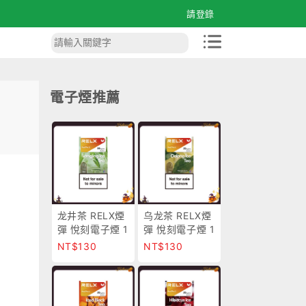
請登錄
電子煙推薦
龙井茶 RELX煙
乌龙茶 RELX煙
彈 悅刻電子煙 1
彈 悅刻電子煙 1
顆入 正品現貨
顆入 正品現貨
NT$130
NT$130
超商取付
超商取付