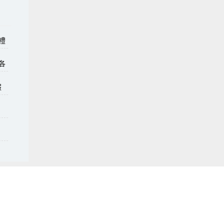
手禮
人各
假