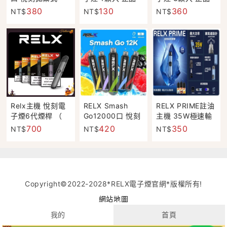
次性電子煙 無需
現貨 超商取付
現貨 超商取付
380
130
360
NT$
NT$
NT$
充電 快速出貨
Relx主機 悅刻電
RELX Smash
RELX PRIME註油
子煙6代煙桿 （
Go12000口 悅刻
主機 35W極速輸
適用6代煙彈）正
一次性電子煙 快
出
700
420
350
NT$
NT$
NT$
品現貨
速出貨
Copyright©2022-2028*RELX電子煙官網*版權所有!
網站地圖
我的
首頁