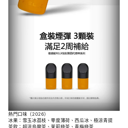
熱門口味（2026）
冰果：雪玉冰荔枝、零度薄荷、西瓜冰、極涼青提
茶飲：超涼烏龍茶、茉莉綠茶、青梅綠茶