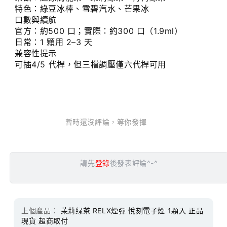
特色：綠豆冰棒、雪碧汽水、芒果冰
口數與續航
官方：約500 口；實際：約300 口（1.9ml）
日常：1 顆用 2–3 天
兼容性提示
可插4/5 代桿，但三檔調壓僅六代桿可用
暫時還沒評論，等你發揮
請先
登錄
後發表評論^-^
上個產品：
茉莉绿茶 RELX煙彈 悅刻電子煙 1顆入 正品
現貨 超商取付