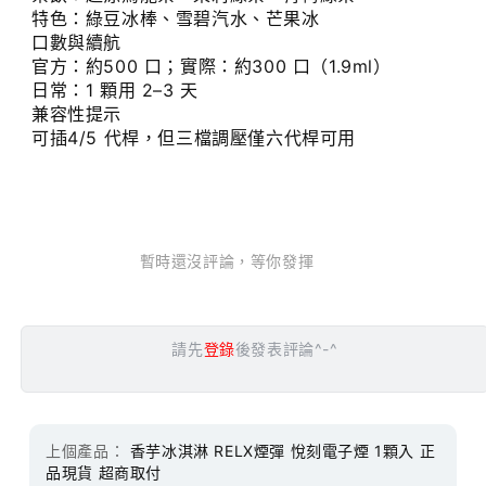
特色：綠豆冰棒、雪碧汽水、芒果冰
口數與續航
官方：約500 口；實際：約300 口（1.9ml）
日常：1 顆用 2–3 天
兼容性提示
可插4/5 代桿，但三檔調壓僅六代桿可用
暫時還沒評論，等你發揮
請先
登錄
後發表評論^-^
上個產品：
香芋冰淇淋 RELX煙彈 悅刻電子煙 1顆入 正
品現貨 超商取付