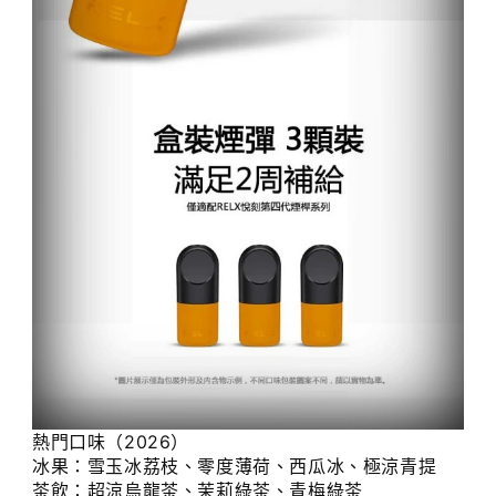
熱門口味（2026）
冰果：雪玉冰荔枝、零度薄荷、西瓜冰、極涼青提
茶飲：超涼烏龍茶、茉莉綠茶、青梅綠茶